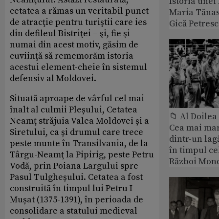
Istoria unei 
cetatea a rămas un veritabil punct
Maria Tănase
de atracţie pentru turiştii care ies
Gică Petres
din defileul Bistriţei – şi, fie şi
numai din acest motiv, găsim de
cuviinţă să rememorăm istoria
acestui element-cheie în sistemul
defensiv al Moldovei.
Situată aproape de vârful cel mai
înalt al culmii Pleșului, Cetatea
📁 Al Doile
Neamţ străjuia Valea Moldovei și a
Cea mai ma
Siretului, ca și drumul care trece
dintr-un lag
peste munte în Transilvania, de la
în timpul ce
Târgu-Neamţ la Pipirig, peste Petru
Război Mond
Vodă, prin Poiana Largului spre
Pasul Tulgheșului. Cetatea a fost
construită în timpul lui Petru I
Mușat (1375-1391), în perioada de
consolidare a statului medieval