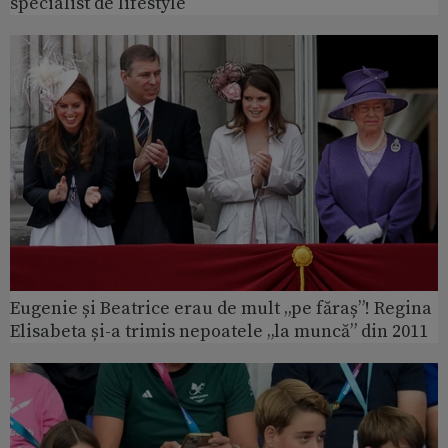
specialist de lifestyle
Eugenie și Beatrice erau de mult „pe făraș”! Regina
Elisabeta și-a trimis nepoatele „la muncă” din 2011