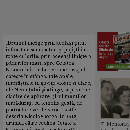
„Drumul merge prin acelaşi ţinut
înflorit de sămănături şi pajişti în
toate culorile, prin aceeaşi linişte a
pădurilor mari, spre Cetatea
Neamţului. De la o vreme însă, el
coteşte în stânga, taie apele,
împrăştiate în şuviţe vioaie şi clare,
ale Neamţului şi atinge, supt veche
clădire de apărare, şirul munţilor
împăduriţi, cu temelia goală, de
piatră tare verde-sură“– astfel
descria Nicolae Iorga, în 1918,
drumul către vechea Cetate a
📁 Memoria 
Neamţului. Astăzi restaurată,