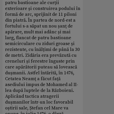
patru bastioane ale curţii
exterioare și construirea podului în
formă de arc, sprijinit de 11 piloni
din piatră. În partea de nord-est a
fortului s-a săpat un nou șanţ de
apărare, mult mai adânc și mai
larg, flancat de patru bastioane
semicirculare cu ziduri groase și
rezistente, cu înălţimi de până la 30
de metri. Zidăria era prevăzută cu
creneluri și ferestre înguste prin
care apărătorii puteau să lovească
dușmanii. Astfel întărită, în 1476,
Cetatea Neamţ a făcut faţă
asediului impus de Mohamed al II-
lea după luptele de la Războieni.
Aplicând tactica atragerii
dușmanilor într-un loc favorabil
oștirii sale, Ștefan cel Mare va
opune, în iulie 1476, o dârză