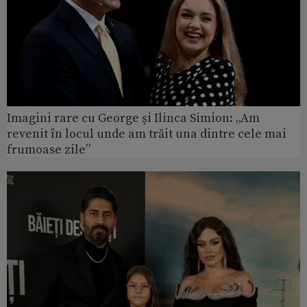
Imagini rare cu George și Ilinca Simion: „Am
revenit în locul unde am trăit una dintre cele mai
frumoase zile”