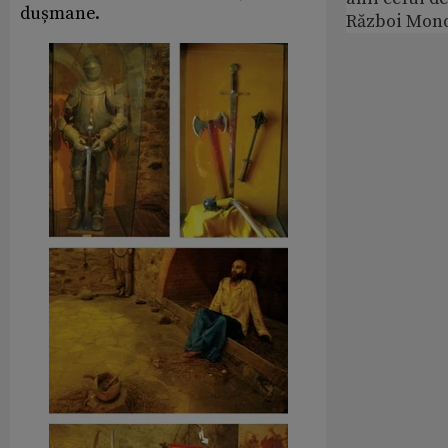
dușmane.
Război Mond