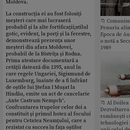
Moldova.
La construcţia ei au fost folosiţi
meșteri care mai lucraseră
📁 Comunis
probabil și la alte fortificaţii;stilul
Penuria ali
gotic, evident, la porţi și la ferestre,
Epoca de Aur
demonstrează prezenţa unor
o notă a Sec
meșteri din afara Moldovei,
1989
probabil de la Bistriţa și Rodna.
Prima atestare documentară a
cetăţii datează din 1395, anul în
care regele Ungariei, Sigismund de
Luxemburg, înainte de a fi înfrânt
de oștile lui Ștefan I Mușat la
Hindău, emite un act de cancelarie
„Ante Castrum Nempch“.
📁 Al Doile
Confruntarea trupelor celor doi a
Dezvoltarea 
constituit şi primul botez al focului
românești c
pentru Cetatea Neamţului, care a
tehnologiei
rezistat cu succes în faţa oștilor
anii celui d