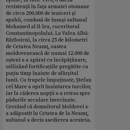
rezistenţă în faţa armatei otomane
de circa 200.000 de ieniceri şi
spahii, condusă de însuși sultanul
Mohamed al II-lea, cuceritorul
Constantinopolului. La Valea Albă-
Războieni, la circa 25 de kilometri
de Cetatea Neamţ, oastea
moldovenească de numai 12.000 de
oșteni s-a apărat cu încăpăţânare,
utilizând fortificaţiile pregătite cu
puţin timp înainte de sfârșitul
lunii. Cu trupele împuţinate, Ştefan
cel Mare a oprit înaintarea turcilor,
iar la căderea nopţii s-a retras spre
pădurile seculare învecinate.
Crezând că domnitorul Moldovei s-
a adăpostit în Cetatea de la Neamţ,
sultanul a decis asedierea acesteia.