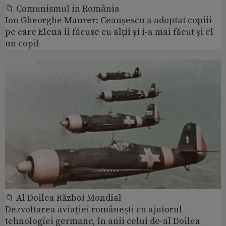
📁 Comunismul in România
Ion Gheorghe Maurer: Ceaușescu a adoptat copiii
pe care Elena îi făcuse cu alții și i-a mai făcut și el
un copil
📁 Al Doilea Război Mondial
Dezvoltarea aviației românești cu ajutorul
tehnologiei germane, în anii celui de-al Doilea