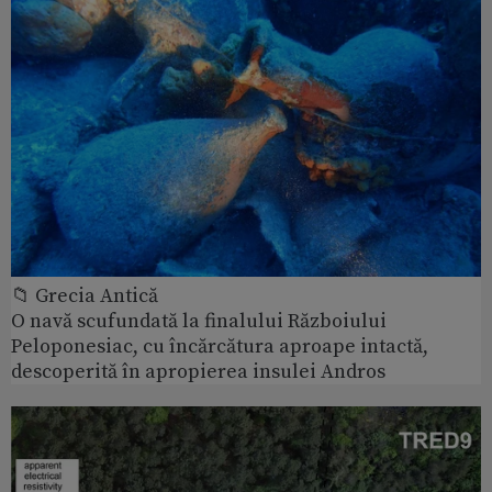
📁 Grecia Antică
O navă scufundată la finalului Războiului
Peloponesiac, cu încărcătura aproape intactă,
descoperită în apropierea insulei Andros