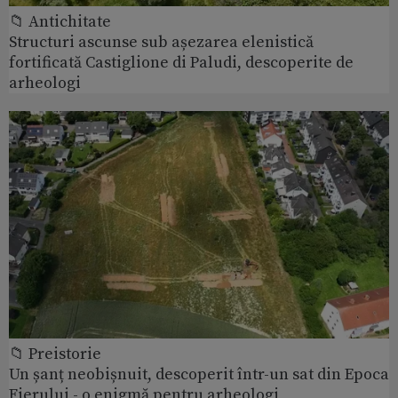
📁 Antichitate
Structuri ascunse sub așezarea elenistică
fortificată Castiglione di Paludi, descoperite de
arheologi
📁 Preistorie
Un șanț neobișnuit, descoperit într-un sat din Epoca
Fierului - o enigmă pentru arheologi