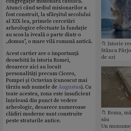
congregație misionară catolică.
Atunci când sediul misionarilor a
fost construit, la sfârșitul secolului
al XIX-lea, primele cercetări
arheologice efectuate la fundație
au scos la iveală o parte dintr-o
„domus”, o mare vilă romană antică.
📁 Istorie r
Stânca Pârj
Acest cartier are o importanță
de azi
deosebită în istoria Romei,
deoarece aici au locuit
personalități precum Cicero,
Pompei și Octavian (cunoscut mai
târziu sub numele de
Augustus
). Cu
toate acestea, zona este insuficient
înțeleasă din punct de vedere
arheologic, deoarece numeroase
📁 Roma, măr
clădiri moderne sunt construite
său
peste straturile antice.
Un monumen