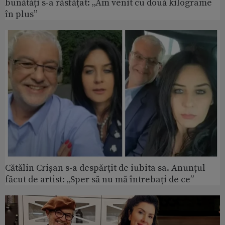
bunătăți s-a răsfățat: „Am venit cu două kilograme
în plus”
Cătălin Crișan s-a despărțit de iubita sa. Anunțul
făcut de artist: „Sper să nu mă întrebați de ce”