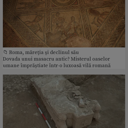
📁 Roma, măreţia şi declinul său
Dovada unui masacru antic? Misterul oaselor
umane împrăștiate într-o luxoasă vilă romană