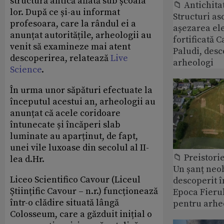
structură antică aflată sub școala
📁 Antichita
lor. După ce și-au informat
Structuri a
profesoara, care la rândul ei a
așezarea ele
anunțat autoritățile, arheologii au
fortificată C
venit să examineze mai atent
Paludi, desc
descoperirea, relatează
Live
arheologi
Science
.
În urma unor săpături efectuate la
începutul acestui an, arheologii au
anunțat că acele coridoare
întunecate și încăperi slab
luminate au aparținut, de fapt,
unei vile luxoase din secolul al II-
📁 Preistori
lea d.Hr.
Un șanț neob
Liceo Scientifico Cavour (Liceul
descoperit î
Științific Cavour – n.r.) funcționează
Epoca Fierul
într-o clădire situată lângă
pentru arhe
Colosseum, care a găzduit inițial o