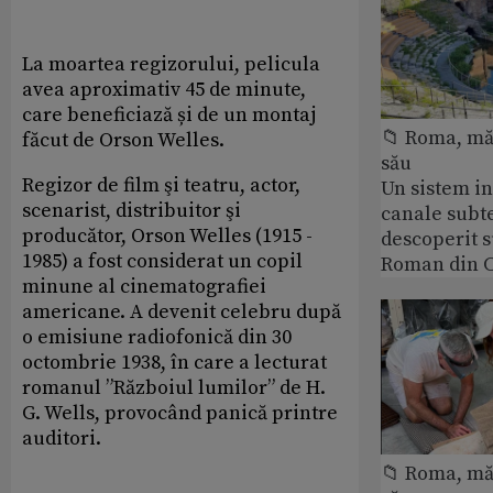
La moartea regizorului, pelicula
avea aproximativ 45 de minute,
care beneficiază și de un montaj
📁 Roma, măr
făcut de Orson Welles.
său
Regizor de film şi teatru, actor,
Un sistem i
scenarist, distribuitor şi
canale subt
producător, Orson Welles (1915 -
descoperit 
1985) a fost considerat un copil
Roman din C
minune al cinematografiei
americane. A devenit celebru după
o emisiune radiofonică din 30
octombrie 1938, în care a lecturat
romanul ”Războiul lumilor” de H.
G. Wells, provocând panică printre
auditori.
📁 Roma, măr