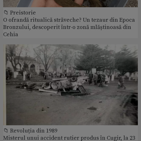
📁 Preistorie
O ofrandă ritualică străveche? Un tezaur din Epoca
Bronzului, descoperit într-o zonă mlăștinoasă din
Cehia
📁 Revoluția din 1989
Misterul unui accident rutier produs în Cugir, la 23