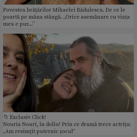
Povestea brățărilor Mihaelei Rădulescu. De ce le
poartă pe mâna stângă. „Orice asemănare cu viața
mea e pur…”
📁 Exclusiv Click!
Nouria Nouri, în doliu! Prin ce dramă trece actrița:
„Am resimțit puternic șocul“