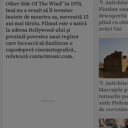
📁 Antichita
Other Side Of The Wind” în 1970,
Fântâna unui
însă nu a reușit să îl termine
descoperită
înainte de moartea sa, survenită 15
plină cu obi
ani mai târziu. Filmul este o satiră
zeiței Uni
la adresa Hollywood-ului și
prezintă povestea unui regizor
care încearcă să finalizeze o
capodoperă cinematografică ,
relatează contactmusic.com.
📁 Antichita
Marcajele pi
turnurile po
antic Ptolem
de cercetăto