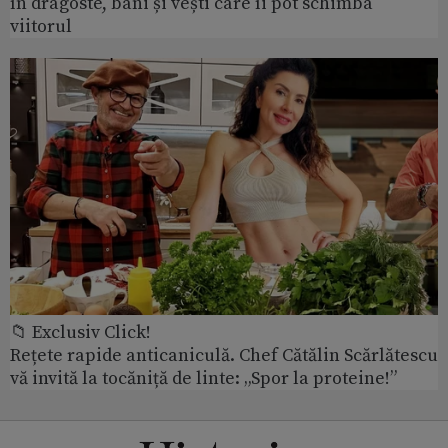
în dragoste, bani și vești care îi pot schimba
viitorul
📁 Exclusiv Click!
Rețete rapide anticaniculă. Chef Cătălin Scărlătescu
vă invită la tocăniță de linte: „Spor la proteine!”