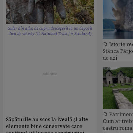
Guler din aliaj de cupru descoperit la un depozit
ilicit de whisky (© National Trust for Scotland)
📁 Istorie r
Stânca Pârj
de azi
📁 Patrimoni
Săpăturile au scos la iveală și alte
Cum ar treb
elemente bine conservate care
castru roman