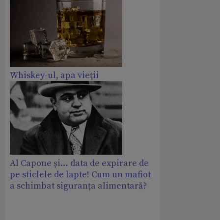
Whiskey-ul, apa vieţii
Al Capone și… data de expirare de
pe sticlele de lapte! Cum un mafiot
a schimbat siguranța alimentară?