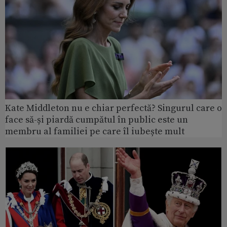
Kate Middleton nu e chiar perfectă? Singurul care o
face să-și piardă cumpătul în public este un
membru al familiei pe care îl iubește mult