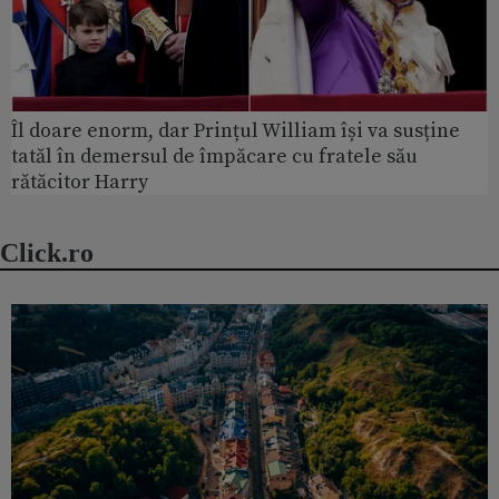
Îl doare enorm, dar Prințul William își va susține
tatăl în demersul de împăcare cu fratele său
rătăcitor Harry
Click.ro