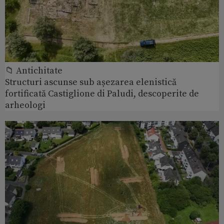
📁 Antichitate
Structuri ascunse sub așezarea elenistică
fortificată Castiglione di Paludi, descoperite de
arheologi