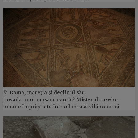
📁 Roma, măreţia şi declinul său
Dovada unui masacru antic? Misterul oaselor
umane împrăștiate într-o luxoasă vilă romană