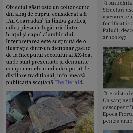
📁 Antichita
Obiectul găsit este un colier conic
Structuri a
din aliaj de cupru, considerat a fi
așezarea ele
„An Gearradan” în limba gaelică,
fortificată C
adică piesa de legătură dintre
Paludi, desc
brațul și capul alambicului.
arheologi
Interpretarea este susținută de o
ilustrație dintr-un dicționar gaelic
de la începutul secolului al XX-lea,
unde sunt prezentate și denumite
componentele unui mic aparat de
distilare tradițional, informează
publicația scoțiană
The Herald
.
📁 Preistori
Un șanț neob
descoperit î
Epoca Fierul
pentru arhe