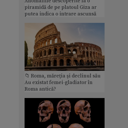
Anomaliile descoperite la o
piramidă de pe platoul Giza ar
putea indica o intrare ascunsă
📁 Roma, măreţia şi declinul său
Au existat femei-gladiator în
Roma antică?