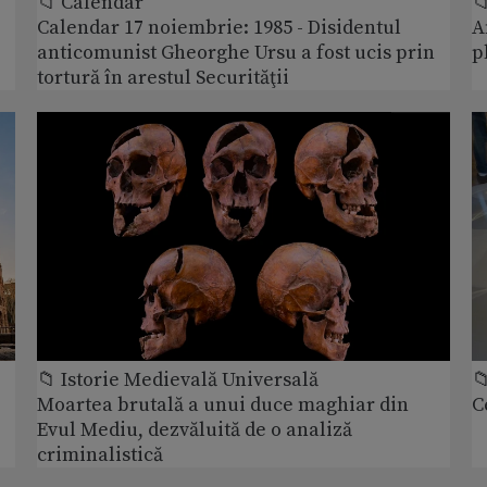
📁 Calendar

Calendar 17 noiembrie: 1985 - Disidentul
A
anticomunist Gheorghe Ursu a fost ucis prin
p
tortură în arestul Securităţii
📁 Istorie Medievală Universală

Moartea brutală a unui duce maghiar din
C
Evul Mediu, dezvăluită de o analiză
criminalistică