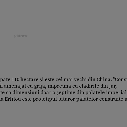
te 110 hectare şi este cel mai vechi din China. ”Const
 amenajat cu grijã, împreunã cu clãdirile din jur,
este ca dimensiuni doar o şeptime din palatele imperial
la Erlitou este prototipul tuturor palatelor construite 