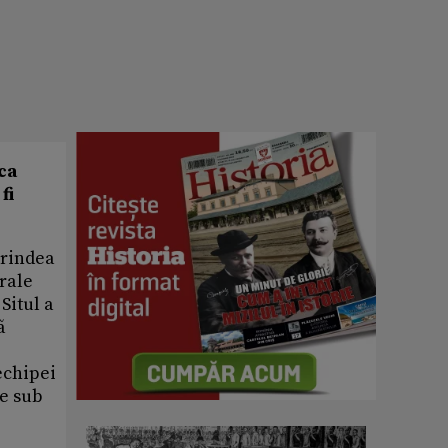
ca
fi
prindea
urale
Situl a
ã
echipei
de sub