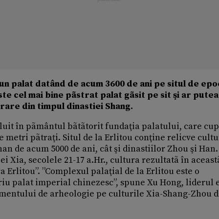
un palat datând de acum 3600 de ani pe situl de epo
e cel mai bine pãstrat palat gãsit pe sit şi ar putea 
rare din timpul dinastiei Shang.
ãluit în pãmântul bãtãtorit fundaţia palatului, care cu
e metri pãtraţi. Situl de la Erlitou conţine relicve cult
an de acum 5000 de ani, cât şi dinastiilor Zhou şi Han. 
ei Xia, secolele 21-17 a.Hr., cultura rezultatã în aceast
Erlitou”. ”Complexul palaţial de la Erlitou este o
riu palat imperial chinezesc”, spune Xu Hong, liderul 
tamentului de arheologie pe culturile Xia-Shang-Zhou 