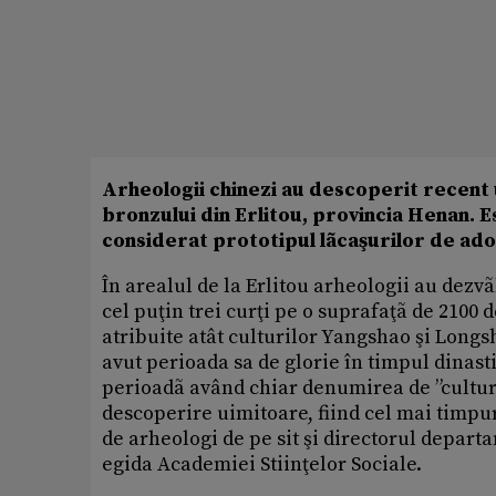
Arheologii chinezi au descoperit recent 
bronzului din Erlitou, provincia Henan. Est
considerat prototipul lãcaşurilor de ado
În arealul de la Erlitou arheologii au dezv
cel puţin trei curţi pe o suprafaţã de 2100 d
atribuite atât culturilor Yangshao şi Longsh
avut perioada sa de glorie în timpul dinasti
perioadã având chiar denumirea de ”cultura 
descoperire uimitoare, fiind cel mai timpu
de arheologi de pe sit şi directorul depar
egida Academiei Stiinţelor Sociale.