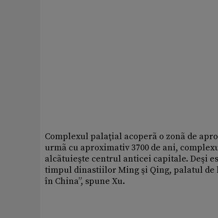
Complexul palaţial acoperã o zonã de apropa
urmã cu aproximativ 3700 de ani, complexul
alcãtuieşte centrul anticei capitale. Deşi 
timpul dinastiilor Ming şi Qing, palatul de 
în China”, spune Xu.