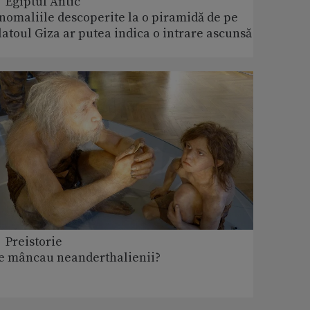
 Egiptul Antic
nomaliile descoperite la o piramidă de pe
latoul Giza ar putea indica o intrare ascunsă
 Preistorie
e mâncau neanderthalienii?