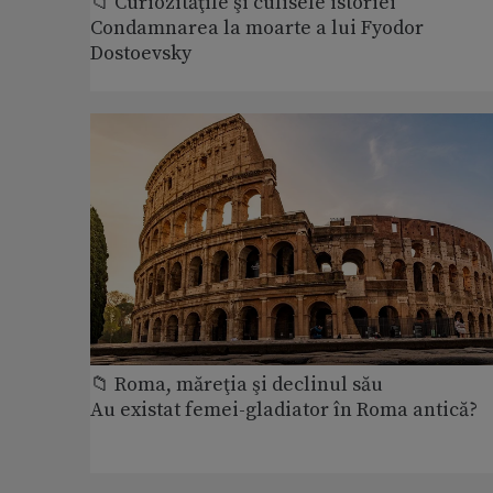
📁 Curiozităţile şi culisele istoriei
Condamnarea la moarte a lui Fyodor
Dostoevsky
📁 Roma, măreţia şi declinul său
Au existat femei-gladiator în Roma antică?