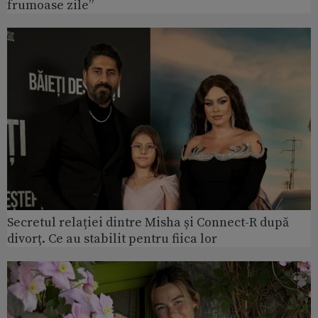
frumoase zile”
Secretul relației dintre Misha și Connect-R după
divorț. Ce au stabilit pentru fiica lor