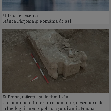
📁 Istorie recentă
Stânca Pârjoaia şi România de azi
📁 Roma, măreţia şi declinul său
Un monument funerar roman unic, descoperit de
arheologi în necropola orașului antic Emona