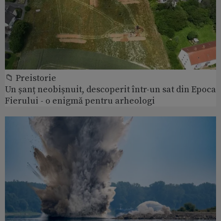
📁 Preistorie
Un șanț neobișnuit, descoperit într-un sat din Epoca
Fierului - o enigmă pentru arheologi