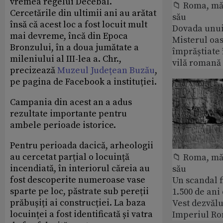
vremea regelui Decebal.
📁 Roma, măr
Cercetările din ultimii ani au arătat
său
însă că acest loc a fost locuit mult
Dovada unui
mai devreme, încă din Epoca
Misterul oa
Bronzului, în a doua jumătate a
împrăștiate 
mileniului al III-lea a. Chr.,
vilă romană
precizează
Muzeul Județean Buzău
,
pe pagina de Facebook a instituției.
Campania din acest an a adus
rezultate importante pentru
ambele perioade istorice.
Pentru perioada dacică, arheologii
au cercetat parțial o locuință
📁 Roma, măr
incendiată, în interiorul căreia au
său
fost descoperite numeroase vase
Un scandal f
sparte pe loc, păstrate sub pereții
1.500 de ani
prăbușiți ai construcției. La baza
Vest dezvălu
locuinței a fost identificată și vatra
Imperiul Ro