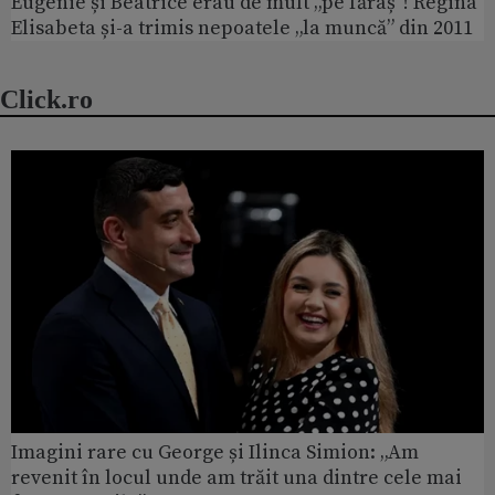
Eugenie și Beatrice erau de mult „pe făraș”! Regina
Elisabeta și-a trimis nepoatele „la muncă” din 2011
Click.ro
Imagini rare cu George și Ilinca Simion: „Am
revenit în locul unde am trăit una dintre cele mai