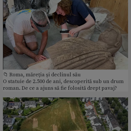
📁 Roma, măreţia şi declinul său
O statuie de 2.500 de ani, descoperită sub un drum
roman. De ce a ajuns să fie folosită drept pavaj?