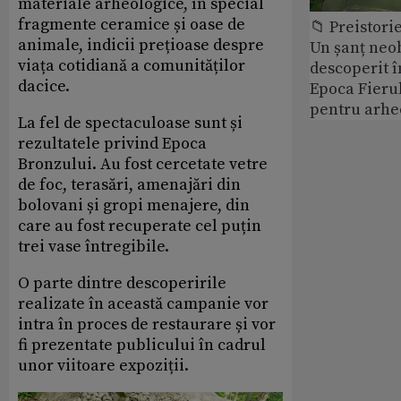
materiale arheologice, în special
fragmente ceramice și oase de
📁 Preistori
animale, indicii prețioase despre
Un șanț neob
viața cotidiană a comunităților
descoperit î
dacice.
Epoca Fierul
pentru arhe
La fel de spectaculoase sunt și
rezultatele privind Epoca
Bronzului. Au fost cercetate vetre
de foc, terasări, amenajări din
bolovani și gropi menajere, din
care au fost recuperate cel puțin
trei vase întregibile.
O parte dintre descoperirile
realizate în această campanie vor
intra în proces de restaurare și vor
fi prezentate publicului în cadrul
unor viitoare expoziții.