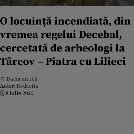
O locuință incendiată, din
vremea regelui Decebal,
cercetată de arheologi la
Târcov – Piatra cu Lilieci
📁 Dacia antică
Autor:
Redacția
🗓️ 8 iulie 2026