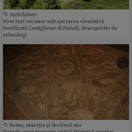
📁 Antichitate
Structuri ascunse sub așezarea elenistică
fortificată Castiglione di Paludi, descoperite de
arheologi
📁 Roma, măreţia şi declinul său
Dovada unui masacru antic? Misterul oaselor