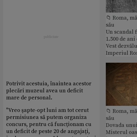
📁 Roma, măr
său
Un scandal f
1.500 de ani
Vest dezvălu
Imperiul Ro
Potrivit acestuia, înaintea acestor
plecări muzeul avea un deficit
mare de personal.
"Vreo şapte-opt luni am tot cerut
📁 Roma, măr
permisiunea să putem organiza
său
concurs, pentru că funcţionam cu
Dovada unui
un deficit de peste 20 de angajaţi,
Misterul oa