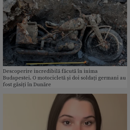
Descoperire incredibilă făcută în inima
Budapestei. O motocicletă și doi soldați germani au
fost găsiți în Dunăre