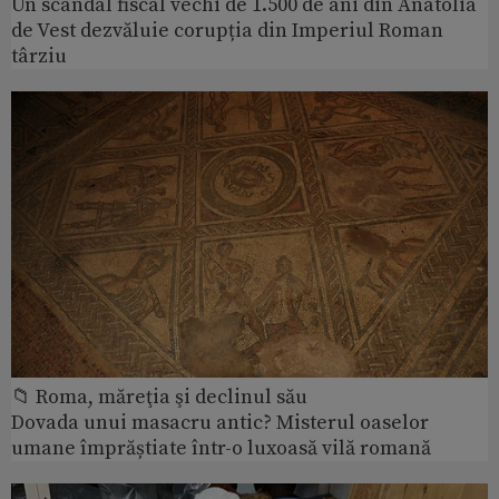
Un scandal fiscal vechi de 1.500 de ani din Anatolia
de Vest dezvăluie corupția din Imperiul Roman
târziu
📁 Roma, măreţia şi declinul său
Dovada unui masacru antic? Misterul oaselor
umane împrăștiate într-o luxoasă vilă romană