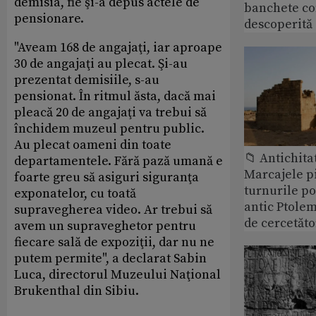
demisia, fie şi-a depus actele de
banchete c
pensionare.
descoperită
"Aveam 168 de angajaţi, iar aproape
30 de angajaţi au plecat. Şi-au
prezentat demisiile, s-au
pensionat. În ritmul ăsta, dacă mai
pleacă 20 de angajaţi va trebui să
închidem muzeul pentru public.
Au plecat oameni din toate
📁 Antichita
departamentele. Fără pază umană e
Marcajele pi
foarte greu să asiguri siguranţa
turnurile po
exponatelor, cu toată
antic Ptolem
supravegherea video. Ar trebui să
de cercetăto
avem un supraveghetor pentru
fiecare sală de expoziţii, dar nu ne
putem permite", a declarat Sabin
Luca, directorul Muzeului Naţional
Brukenthal din Sibiu.