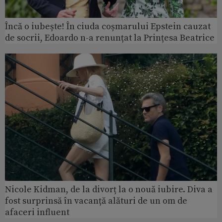
Încă o iubește! În ciuda coșmarului Epstein cauzat
de socrii, Edoardo n-a renunțat la Prințesa Beatrice
Nicole Kidman, de la divorț la o nouă iubire. Diva a
fost surprinsă în vacanță alături de un om de
afaceri influent