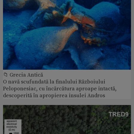
📁 Grecia Antică
O navă scufundată la finalului Războiului
Peloponesiac, cu încărcătura aproape intactă,
descoperită în apropierea insulei Andros