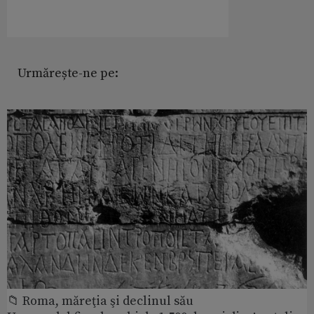
Urmărește-ne pe:
📁 Roma, măreţia şi declinul său