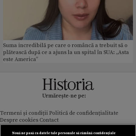
Suma incredibilă pe care o româncă a trebuit să o
plătească după ce a ajuns la un spital în SUA: „Asta
este America”
Urmărește-ne pe:
Termeni și condiții
Politică de confidențialitate
Despre cookies
Contact
Modifică preferințe pentru confidențialitate
© Toate drepturile rezervate Adevarul Holding 2026
Nouă ne pasă ca datele tale personale să rămână confidențiale