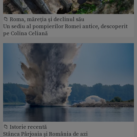
📁 Roma, măreţia şi declinul său
Un sediu al pompierilor Romei antice, descoperit
pe Colina Celiană
📁 Istorie recentă
Stânca Pârjoaia şi România de azi