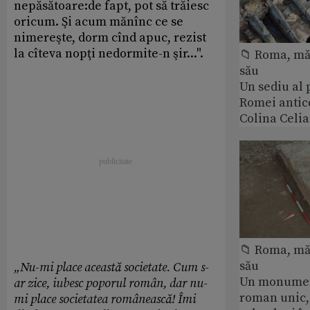
nepăsătoare:de fapt, pot să trăiesc
oricum. Şi acum mănînc ce se
nimereşte, dorm cînd apuc, rezist
la cîteva nopţi nedormite-n şir...".
📁 Roma, măr
său
Un sediu al
Romei antic
Colina Celi
📁 Roma, măr
său
„Nu-mi place această societate. Cum s-
Un monumen
ar zice, iubesc poporul român, dar nu-
roman unic,
mi place societatea românească! Îmi