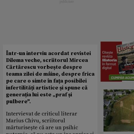
Într-un interviu acordat revistei
Dilema veche, scriitorul Mircea
Cărtărescu vorbește despre
teama zilei de mâine, despre frica
pe care o simte în fața posibilei
infertilități artistice și spune că
generația lui este „praf și
pulbere".
Intervievat de criticul literar
Marius Chivu, scriitorul
mărturisește că are un psihic