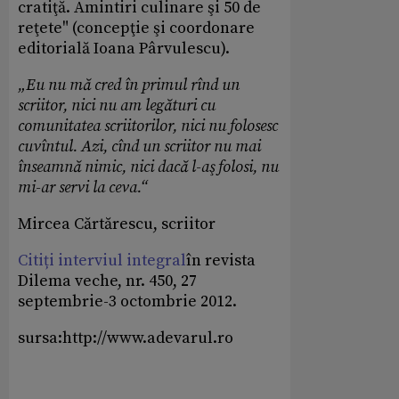
cratiţă. Amintiri culinare şi 50 de
reţete" (concepţie şi coordonare
editorială Ioana Pârvulescu).
„Eu nu mă cred în primul rînd un
scriitor, nici nu am legături cu
comunitatea scriitorilor, nici nu folosesc
cuvîntul. Azi, cînd un scriitor nu mai
înseamnă nimic, nici dacă l-aş folosi, nu
mi-ar servi la ceva.“
Mircea Cărtărescu, scriitor
Citiți interviul integral
în revista
Dilema veche, nr. 450, 27
septembrie-3 octombrie 2012.
sursa:http://www.adevarul.ro