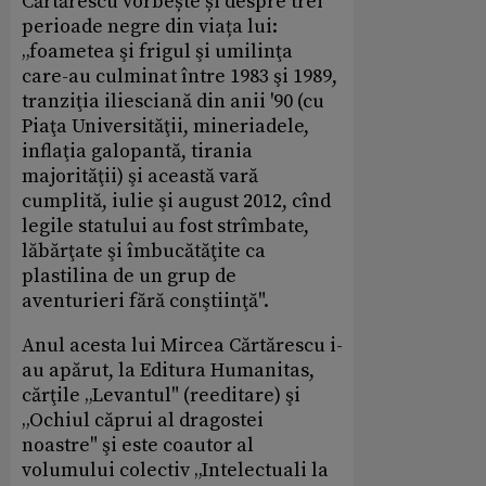
Cărtărescu vorbește și despre trei
perioade negre din viața lui:
„foametea şi frigul şi umilinţa
care-au culminat între 1983 şi 1989,
tranziţia iliesciană din anii '90 (cu
Piaţa Universităţii, mineriadele,
inflaţia galopantă, tirania
majorităţii) şi această vară
cumplită, iulie şi august 2012, cînd
legile statului au fost strîmbate,
lăbărţate şi îmbucătăţite ca
plastilina de un grup de
aventurieri fără conştiinţă".
Anul acesta lui Mircea Cărtărescu i-
au apărut, la Editura Humanitas,
cărţile „Levantul" (reeditare) şi
„Ochiul căprui al dragostei
noastre" şi este coautor al
volumului colectiv „Intelectuali la