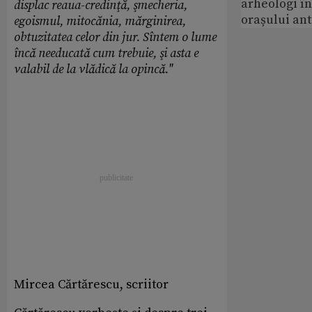
arheologi î
displac reaua-credinţă, şmecheria,
orașului an
egoismul, mitocănia, mărginirea,
obtuzitatea celor din jur. Sîntem o lume
încă needucată cum trebuie, şi asta e
valabil de la vlădică la opincă."
Mircea Cărtărescu, scriitor