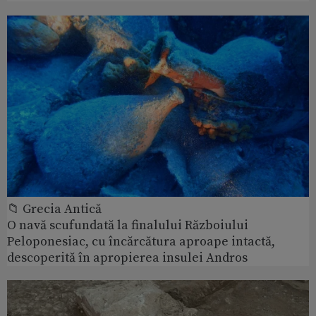
📁 Grecia Antică
O navă scufundată la finalului Războiului
Peloponesiac, cu încărcătura aproape intactă,
descoperită în apropierea insulei Andros