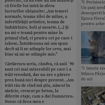
puternic, că nu este un ins anxios și
📁 Preistori
că fricile lui intră în sfera
Un șanț neob
lucrurilor obișnuite: „Am temeri
descoperit î
normale, teama zilei de mîine, a
Epoca Fierul
infertilităţii artistice, teama de
pentru arhe
îmbătrînire, boli şi moarte. (...) Şi
nu mi-e teamă pentru mine în
primul rînd, ci pentru cei pe care-i
iubesc. Întotdeauna mi-am spus:
decît să li se-ntîmple lor ceva, mai
bine să mi se-ntîmple mie."
Cărtărescu scria, cândva, că anii `90
📁 Istorie r
sunt cei mai mizerabili pe care i-a
Stânca Pârj
trăit vreodată, dar nu are o părere
de azi
prea bună nici despre prezent. „Am
trăit rău de cînd mă ştiu, născut în
sărăcie, crescut pe beton, la
diferite etaje, cum a dat Dumnezeu.
Noroc că firea mea e