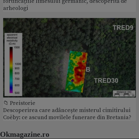
fortificațiile limesului germanic, descoperită de
arheologi
📁 Preistorie
Descoperirea care adâncește misterul cimitirului
Coëby: ce ascund movilele funerare din Bretania?
Okmagazine.ro