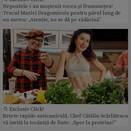
Nepoatele i-au moștenit vocea și frumusețea!
Trucul Mariei Dragomiroiu pentru părul lung de
un metru: „Atenție, nu se dă pe rădăcină”
📁 Exclusiv Click!
Rețete rapide anticaniculă. Chef Cătălin Scărlătescu
vă invită la tocăniță de linte: „Spor la proteine!”