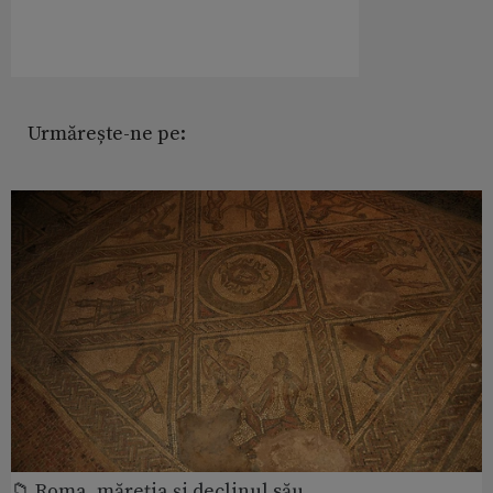
Urmărește-ne pe:
📁 Roma, măreţia şi declinul său