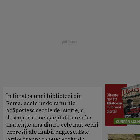
În liniștea unei biblioteci din
Roma, acolo unde rafturile
adăpostesc secole de istorie, o
descoperire neașteptată a readus
în atenție una dintre cele mai vechi
expresii ale limbii engleze. Este
vorba despre o copie veche de