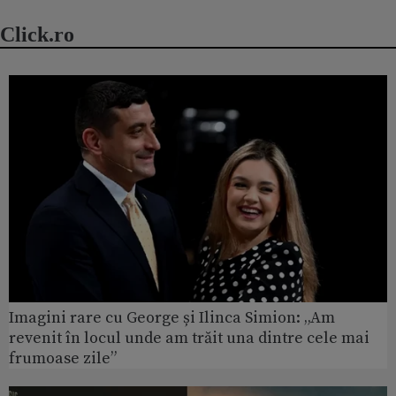
Click.ro
Imagini rare cu George și Ilinca Simion: „Am
revenit în locul unde am trăit una dintre cele mai
frumoase zile”