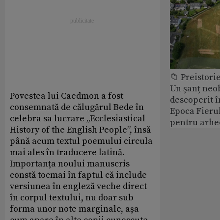
📁 Preistori
Un șanț neob
Povestea lui Caedmon a fost
descoperit î
consemnată de călugărul Bede în
Epoca Fierul
celebra sa lucrare „Ecclesiastical
pentru arhe
History of the English People”, însă
până acum textul poemului circula
mai ales în traducere latină.
Importanța noului manuscris
constă tocmai în faptul că include
versiunea în engleză veche direct
în corpul textului, nu doar sub
forma unor note marginale, așa