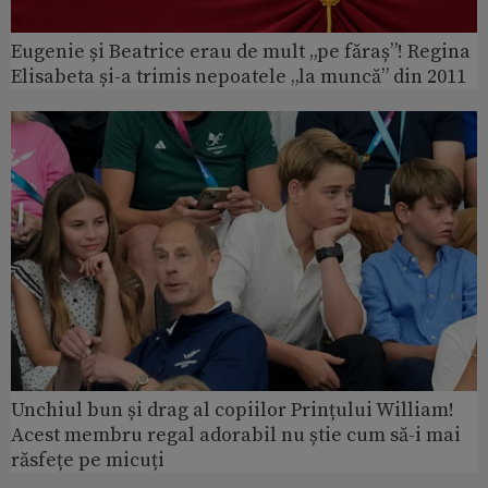
Eugenie și Beatrice erau de mult „pe făraș”! Regina
Elisabeta și-a trimis nepoatele „la muncă” din 2011
Unchiul bun și drag al copiilor Prințului William!
Acest membru regal adorabil nu știe cum să-i mai
răsfețe pe micuți