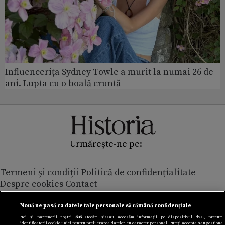
Influencerița Sydney Towle a murit la numai 26 de
ani. Lupta cu o boală cruntă
Urmărește-ne pe:
Termeni și condiții
Politică de confidențialitate
Despre cookies
Contact
Modifică preferințe pentru confidențialitate
© Toate drepturile rezervate Adevarul Holding 2026
Nouă ne pasă ca datele tale personale să rămână confidențiale
Noi și partenerii noștri
606
stocăm și/sau accesăm informații pe dispozitivul dvs., precum
identificatorii cookie unici pentru prelucrarea datelor cu caracter personal. Puteți accepta sau gestiona