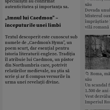
specialiștii au confirmat
său
autenticitatea și importanța sa.
Dovada unui
Misterul oa
„Imnul lui Caedmon” –
împrăștiate 
începuturile unei limbi
vilă romană
Textul descoperit este cunoscut sub
numele de „Caedmon’s Hymn”, un
poem scurt, dar esențial pentru
istoria literaturii engleze. Tradiția
îl atribuie lui Caedmon, un păstor
din Northumbria care, potrivit
relatărilor medievale, nu știa să
📁 Roma, măr
scrie și ar fi compus versurile în
său
urma unei revelații divine.
Un scandal f
1.500 de ani
Vest dezvălu
Imperiul Ro