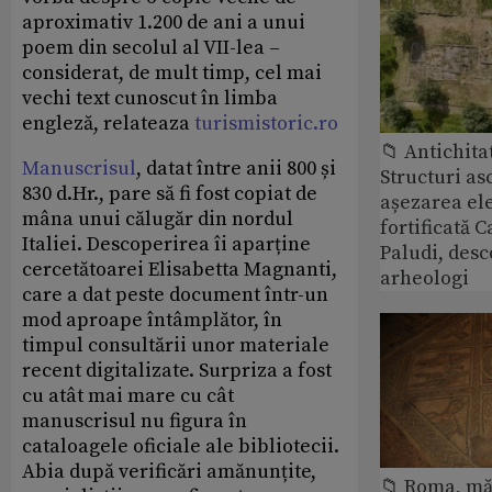
aproximativ 1.200 de ani a unui
poem din secolul al VII-lea –
considerat, de mult timp, cel mai
vechi text cunoscut în limba
engleză, relateaza
turismistoric.ro
📁 Antichita
Manuscrisul
, datat între anii 800 și
Structuri a
830 d.Hr., pare să fi fost copiat de
așezarea ele
mâna unui călugăr din nordul
fortificată C
Italiei. Descoperirea îi aparține
Paludi, desc
cercetătoarei Elisabetta Magnanti,
arheologi
care a dat peste document într-un
mod aproape întâmplător, în
timpul consultării unor materiale
recent digitalizate. Surpriza a fost
cu atât mai mare cu cât
manuscrisul nu figura în
cataloagele oficiale ale bibliotecii.
Abia după verificări amănunțite,
📁 Roma, măr