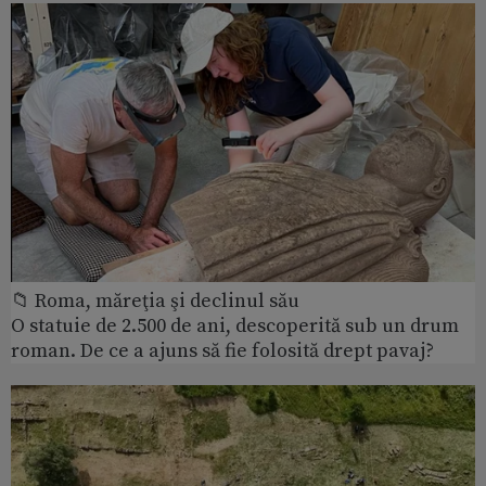
📁 Roma, măreţia şi declinul său
O statuie de 2.500 de ani, descoperită sub un drum
roman. De ce a ajuns să fie folosită drept pavaj?