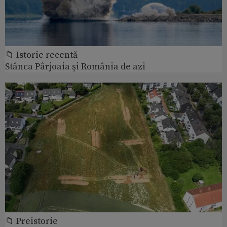
📁 Istorie recentă
Stânca Pârjoaia şi România de azi
📁 Preistorie