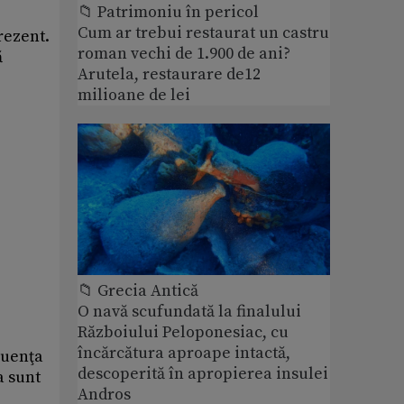
📁 Patrimoniu în pericol
Cum ar trebui restaurat un castru
rezent.
roman vechi de 1.900 de ani?
ă
Arutela, restaurare de12
milioane de lei
📁 Grecia Antică
O navă scufundată la finalului
Războiului Peloponesiac, cu
încărcătura aproape intactă,
luenţa
descoperită în apropierea insulei
a sunt
Andros