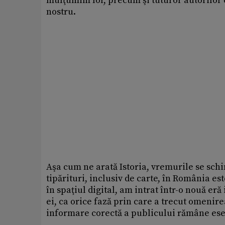
mulţumim lor, precum şi tuturor autorilor ca
nostru.
Aşa cum ne arată Istoria, vremurile se sc
tipărituri, inclusiv de carte, în România e
în spaţiul digital, am intrat într-o nouă eră
ei, ca orice fază prin care a trecut omenire
informare corectă a publicului rămâne ese