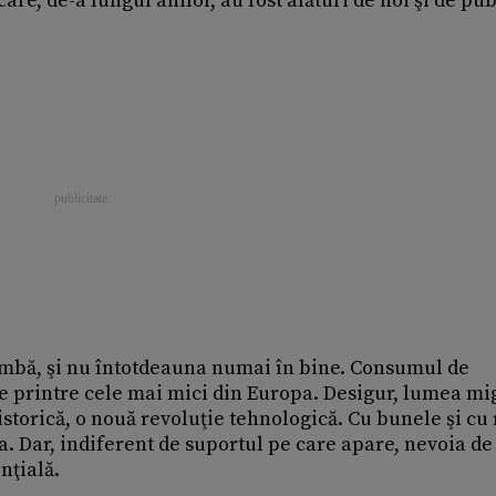
re, de-a lungul anilor, au fost alături de noi şi de pub
himbă, şi nu întotdeauna numai în bine. Consumul de
ste printre cele mai mici din Europa. Desigur, lumea m
 istorică, o nouă revoluţie tehnologică. Cu bunele şi cu 
a. Dar, indiferent de suportul pe care apare, nevoia de
nţială.