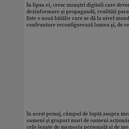
În lipsa ei, cresc monştri digitali care de
dezinformare şi propagandă, realităţi paral
Este o nouă bătălie care se dă la nivel mond
confruntare reconfigurează lumea şi, de rez
În acest peisaj, câmpul de luptă asupra mem
oameni şi grupuri mari de oameni acţionân
cele legate de memoria personală şi de me