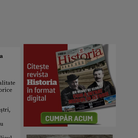
ia
alitate
orice
ştri,
ru