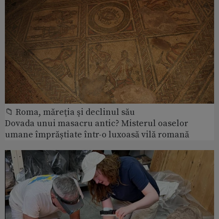
📁 Roma, măreţia şi declinul său
Dovada unui masacru antic? Misterul oaselor
umane împrăștiate într-o luxoasă vilă romană