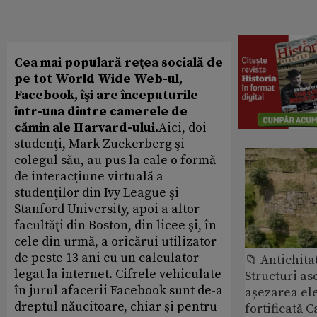
Cea mai populară reţea socială de
pe tot World Wide Web-ul,
Facebook, îşi are începuturile
într-una dintre camerele de
cămin ale Harvard-ului.
Aici, doi
studenţi, Mark Zuckerberg şi
colegul său, au pus la cale o formă
de interacţiune virtuală a
studenţilor din Ivy League şi
Stanford University, apoi a altor
facultăţi din Boston, din licee şi, în
cele din urmă, a oricărui utilizator
de peste 13 ani cu un calculator
📁 Antichita
legat la internet. Cifrele vehiculate
Structuri a
în jurul afacerii Facebook sunt de-a
așezarea ele
dreptul năucitoare, chiar şi pentru
fortificată C