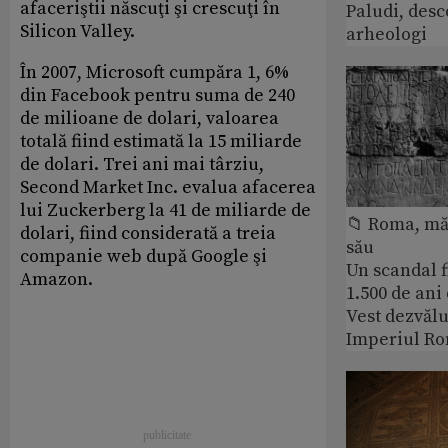
afaceriştii născuţi şi crescuţi în
Paludi, desc
Silicon Valley.
arheologi
În 2007, Microsoft cumpăra 1, 6%
din Facebook pentru suma de 240
de milioane de dolari, valoarea
totală fiind estimată la 15 miliarde
de dolari. Trei ani mai târziu,
Second Market Inc. evalua afacerea
lui Zuckerberg la 41 de miliarde de
📁 Roma, măr
dolari, fiind considerată a treia
său
companie web după Google şi
Un scandal f
Amazon.
1.500 de ani
Vest dezvălu
Imperiul Ro