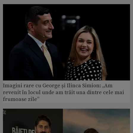
Imagini rare cu George și Ilinca Simion: „Am
revenit în locul unde am trăit una dintre cele mai
frumoase zile”