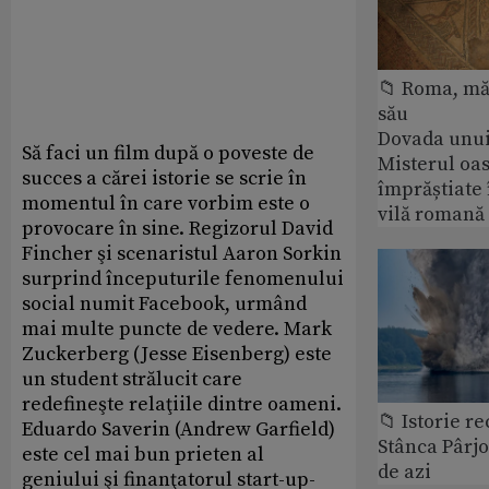
📁 Roma, măr
său
Dovada unui
Să faci un film după o poveste de
Misterul oa
succes a cărei istorie se scrie în
împrăștiate 
momentul în care vorbim este o
vilă romană
provocare în sine. Regizorul David
Fincher şi scenaristul Aaron Sorkin
surprind începuturile fenomenului
social numit Facebook, urmând
mai multe puncte de vedere. Mark
Zuckerberg (Jesse Eisenberg) este
un student strălucit care
redefineşte relaţiile dintre oameni.
📁 Istorie r
Eduardo Saverin (Andrew Garfield)
Stânca Pârj
este cel mai bun prieten al
de azi
geniului şi finanţatorul start-up-