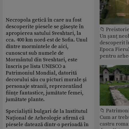
Necropola getică în care au fost
descoperite piesele se găseşte în
📁 Preistori
apropierea satului Sveshtari, la
Un șanț neob
cca. 400 km nord-est de Sofia. Unul
descoperit î
dintre mormintele de aici,
Epoca Fierul
cunoscut sub numele de
pentru arhe
Mormântul din Sveshtari, este
înscris pe lista UNESCO a
Patrimoniul Mondial, datorită
decorului său cu picturi murale şi
personaje stranii, reprezentând
fiinţe fantastice, jumătate femei,
jumătate plante.
📁 Patrimoni
Specialiştii bulgari de la Institutul
Cum ar treb
Naţional de Arheologie afirmă că
castru roman
piesele datează dintr-o perioadă în