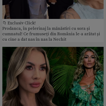
📁 Exclusiv Click!
Prodanca, în pelerinaj la mănăstiri cu sora și
cumnatul! Ce frumuseți din România le-a arătat și
cu cine a dat nas în nas la Nechit