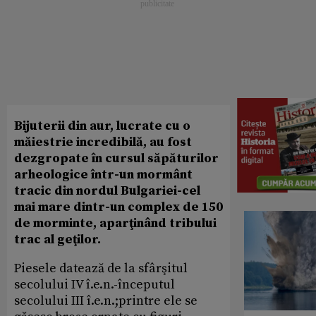
Bijuterii din aur, lucrate cu o
măiestrie incredibilă, au fost
dezgropate în cursul săpăturilor
arheologice într-un mormânt
tracic din nordul Bulgariei-cel
mai mare dintr-un complex de 150
de morminte, aparţinând tribului
trac al geţilor.
Piesele datează de la sfârşitul
secolului IV î.e.n.-începutul
secolului III î.e.n.;printre ele se