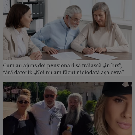
Cum au ajuns doi pensionari să trăiască „în lux”,
fără datorii: „Noi nu am făcut niciodată așa ceva”