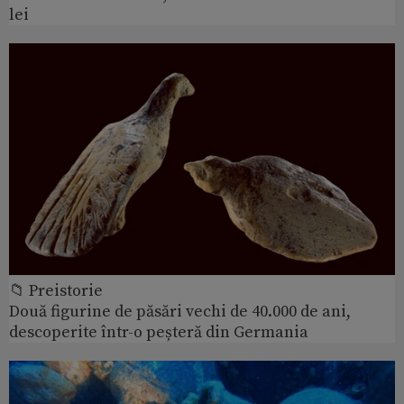
lei
📁 Preistorie
Două figurine de păsări vechi de 40.000 de ani,
descoperite într-o peșteră din Germania