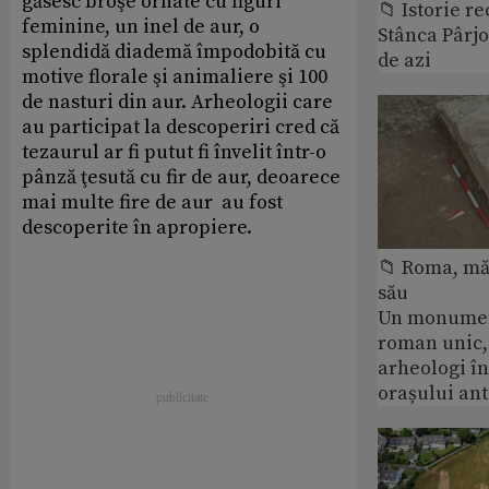
găsesc broşe ornate cu figuri
📁 Istorie r
feminine, un inel de aur, o
Stânca Pârj
splendidă diademă împodobită cu
de azi
motive florale şi animaliere şi 100
de nasturi din aur. Arheologii care
au participat la descoperiri cred că
tezaurul ar fi putut fi învelit într-o
pânză ţesută cu fir de aur, deoarece
mai multe fire de aur au fost
descoperite în apropiere.
📁 Roma, măr
său
Un monumen
roman unic,
arheologi î
orașului an