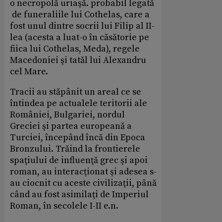
o necropolă uriaşă. probabil legată
de funeraliile lui Cothelas, care a
fost unul dintre socrii lui Filip al II-
lea (acesta a luat-o în căsătorie pe
fiica lui Cothelas, Meda), regele
Macedoniei şi tatăl lui Alexandru
cel Mare.
Tracii au stăpânit un areal ce se
întindea pe actualele teritorii ale
României, Bulgariei, nordul
Greciei şi partea europeană a
Turciei, începând încă din Epoca
Bronzului. Trăind la frontierele
spaţiului de influenţă grec şi apoi
roman, au interacţionat şi adesea s-
au ciocnit cu aceste civilizaţii, până
când au fost asimilaţi de Imperiul
Roman, în secolele I-II e.n.