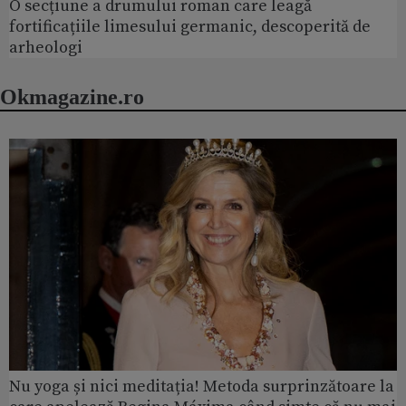
O secțiune a drumului roman care leagă
fortificațiile limesului germanic, descoperită de
arheologi
Okmagazine.ro
Nu yoga și nici meditația! Metoda surprinzătoare la