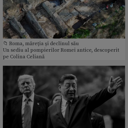
📁 Roma, măreţia şi declinul său
Un sediu al pompierilor Romei antice, descoperit
pe Colina Celiană