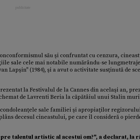
 nonconformismul său şi confruntat cu cenzura, cineast
aţiile sale cele mai notabile numărându-se lungmetraje
van Lapşin" (1984), şi a avut o activitate susţinută de sc
rezentat la Festivalul de la Cannes din acelaşi an, pre
chemat de Lavrenti Beria la căpătâiul unui Stalin mur
condoleanţele sale familiei şi apropiaţilor regizorului
plâns decesul cineastului, pe care îl consideră o pierd
re talentul artistic al acestui om?", a declarat, la 