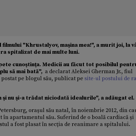
ilmului "Khrustalyov, maşina mea!", a murit joi, la v
a spitalizat de mai multe luni.
pete cunoştinţa. Medicii au făcut tot posibilul pentru
implu să mai bată",
a declarat Aleksei Gherman Jr., fiul
j postat pe blogul său, publicat pe
site-ul postului de r
 şi nu şi-a trădat niciodată idealurile", a adăugat el.
Petersburg, oraşul său natal, în noiembrie 2012, din c
 în apartamentul său. Suferind de o boală cardiacă şi
tul a fost plasat în secţia de reanimare a spitalului.