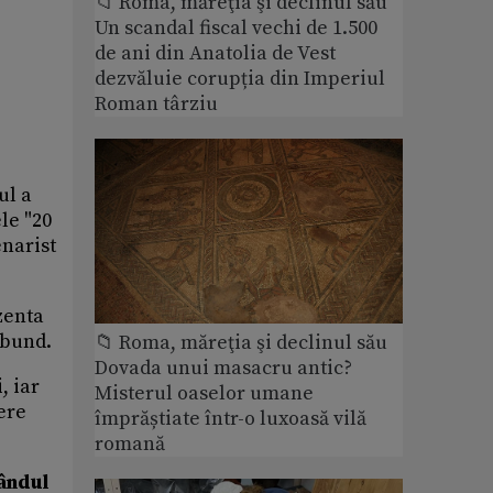
📁 Roma, măreţia şi declinul său
Un scandal fiscal vechi de 1.500
de ani din Anatolia de Vest
dezvăluie corupția din Imperiul
Roman târziu
ul a
le "20
enarist
zenta
ibund.
📁 Roma, măreţia şi declinul său
Dovada unui masacru antic?
, iar
Misterul oaselor umane
ere
împrăștiate într-o luxoasă vilă
romană
rândul