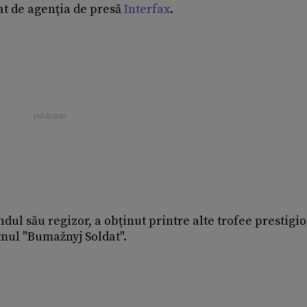
at de agenţia de presă
Interfax
.
ndul său regizor, a obţinut printre alte trofee prestigi
lmul "Bumažnyj Soldat".