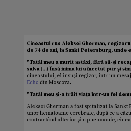
Cineastul rus Aleksei Gherman, regizorul f
de 74 de ani, la Sankt Petersburg, unde er
"Tatăl meu a murit astăzi, fără să-şi reca
salva (...) Însă inima lui a încetat pur şi s
cineastului, el însuşi regizor, într-un mesa
Echo
din Moscova.
"Tatăl meu şi-a trăit viaţa într-un fel demn
Aleksei Gherman a fost spitalizat la Sankt 
unor hematoame cerebrale, după ce a căzut
contractând ulterior şi o pneumonie, cineas