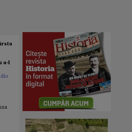
ârsta
 a-l
adio
auza