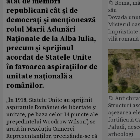
atât de membri
📁 Roma, măr
republicani cât şi de
său
Dovada unui
democraţi şi menţionează
Misterul oa
rolul Marii Adunări
împrăștiate 
Naţionale de la Alba Iulia,
vilă romană
precum şi sprijinul
acordat de Statele Unite
în favoarea aspiraţiilor de
unitate naţională a
românilor.
📁 Antichita
„În 1918, Statele Unite au sprijinit
Structuri a
aspiraţiile României de libertate şi
așezarea ele
unitate, pe baza celor 14 puncte ale
fortificată C
preşedintelui Woodrow Wilson”, se
Paludi, desc
arată în rezoluţia Camerei
arheologi
Reprezentanţilor, precizându-se că