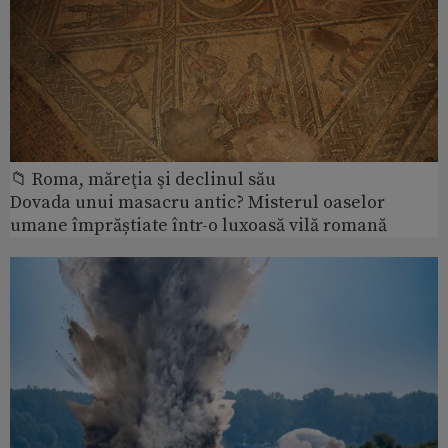
📁 Roma, măreţia şi declinul său
Dovada unui masacru antic? Misterul oaselor
umane împrăștiate într-o luxoasă vilă romană