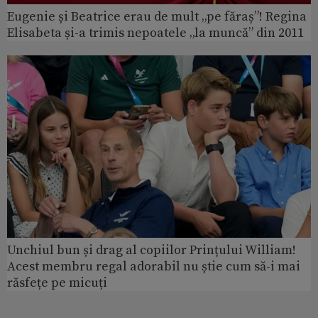
Eugenie și Beatrice erau de mult „pe făraș”! Regina
Elisabeta și-a trimis nepoatele „la muncă” din 2011
Unchiul bun și drag al copiilor Prințului William!
Acest membru regal adorabil nu știe cum să-i mai
răsfețe pe micuți