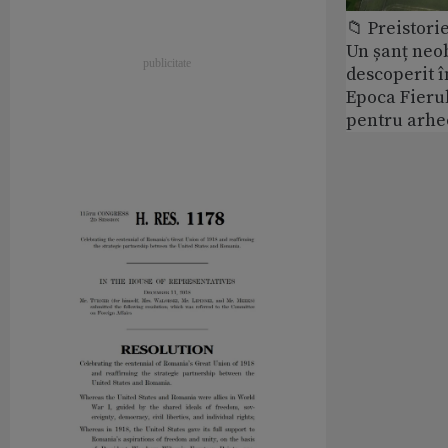
📁 Preistori
Un șanț neob
descoperit î
Epoca Fierul
pentru arhe