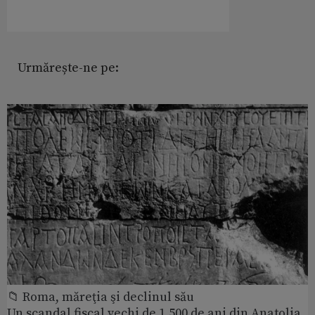
Urmărește-ne pe:
📁 Roma, măreţia şi declinul său
Un scandal fiscal vechi de 1.500 de ani din Anatolia