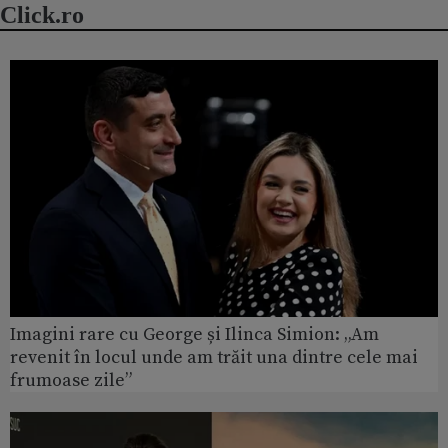
Click.ro
Imagini rare cu George și Ilinca Simion: „Am
revenit în locul unde am trăit una dintre cele mai
frumoase zile”