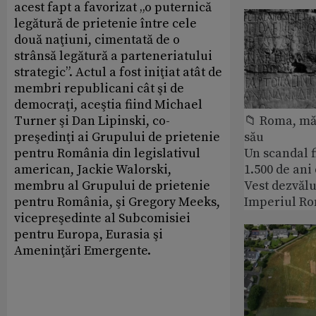
acest fapt a favorizat „o puternică
legătură de prietenie între cele
două naţiuni, cimentată de o
strânsă legătură a parteneriatului
strategic”. Actul a fost iniţiat atât de
membri republicani cât şi de
democraţi, aceştia fiind Michael
Turner şi Dan Lipinski, co-
📁 Roma, măr
preşedinţi ai Grupului de prietenie
său
pentru România din legislativul
Un scandal f
american, Jackie Walorski,
1.500 de ani
membru al Grupului de prietenie
Vest dezvălu
pentru România, şi Gregory Meeks,
Imperiul Ro
vicepreşedinte al Subcomisiei
pentru Europa, Eurasia şi
Ameninţări Emergente.