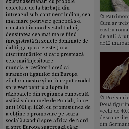
existat asemănări cu probele
colectate de la bărbaţii din
întreagul sub-continent indian, cea
📁 Patrimoni
mai mare potrivire genetică s-a
Cum ar treb
constatat în nord-vestul Indiei,
castru roman
densitatea cea mai mare fiind
de ani? Arut
înregistrată în zonele dominate de
de12 milioan
daliţi, grup care este ţinta
discriminărilor şi care prestează
cele mai înjositoare
munci.Cercetătorii cred că
stramoşii tiganilor din Europa
zilelor noastre şi-au început exodul
spre vest pentru a lupta în
războaiele din regiunea cunoscută
📁 Preistori
astăzi sub numele de Punjab, între
Două figurin
anii 1001 şi 1026, cu promisiunea de
vechi de 40.
a obţine o promovare pe scara
descoperite 
socială.Exodul spre Africa de Nord
din German
şi spre Europa sugerează că ar