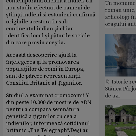
contemporană oficială a Indiei. Un
Un monumen
nou studiu efectuat de oameni de
roman unic,
ştiinţă indieni si estonieni confirmă
arheologi î
originile acestora în sub-
orașului an
continentul indian şi chiar
identifică locul şi păturile sociale
din care provin aceştia.
Această descoperire ajută la
înţelegerea şi la promovarea
populaţiilor de romi în Europa,
sunt de părere reprezentanţii
📁 Istorie r
Consiliul Britanic al Ţiganilor.
Stânca Pârj
Studiul a examinat cromozomii Y
de azi
din peste 10.000 de mostre de ADN
pentru a compara semnătura
genetică a ţiganilor cu cea a
indienilor, informează cotidianul
britanic „The Telegraph“.Deşi au