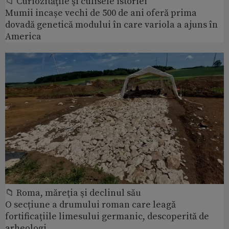
📁 Curiozităţile şi culisele istoriei
Mumii incașe vechi de 500 de ani oferă prima
dovadă genetică modului în care variola a ajuns în
America
📁 Roma, măreţia şi declinul său
O secțiune a drumului roman care leagă
fortificațiile limesului germanic, descoperită de
arheologi