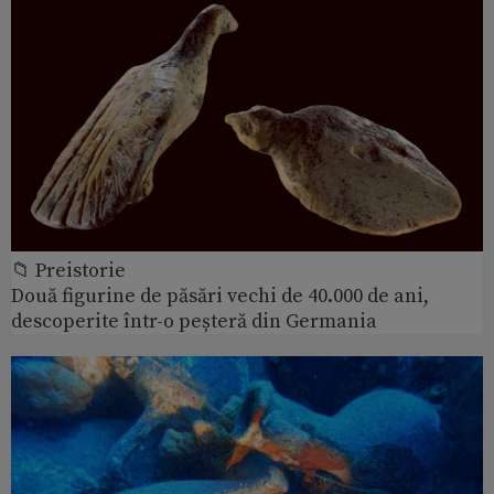
📁 Preistorie
Două figurine de păsări vechi de 40.000 de ani,
descoperite într-o peșteră din Germania