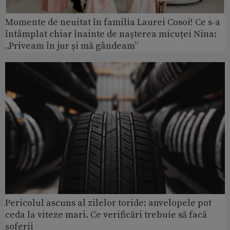
Momente de neuitat în familia Laurei Cosoi! Ce s-a
întâmplat chiar înainte de nașterea micuței Nina:
„Priveam în jur și mă gândeam”
Pericolul ascuns al zilelor toride: anvelopele pot
ceda la viteze mari. Ce verificări trebuie să facă
șoferii