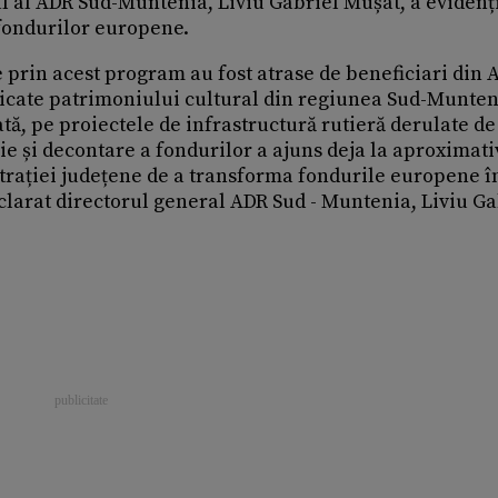
al al ADR Sud-Muntenia, Liviu Gabriel Mușat, a evidenț
fondurilor europene.
 prin acest program au fost atrase de beneficiari din 
dicate patrimoniului cultural din regiunea Sud-Munten
ă, pe proiectele de infrastructură rutieră derulate de
e și decontare a fondurilor a ajuns deja la aproximati
rației județene de a transforma fondurile europene î
eclarat directorul general ADR Sud - Muntenia, Liviu Ga