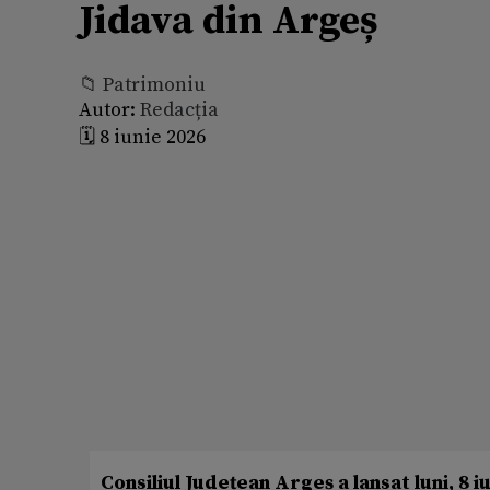
Jidava din Argeș
📁 Patrimoniu
Autor:
Redacția
🗓️ 8 iunie 2026
Consiliul Județean Argeș a lansat luni, 8