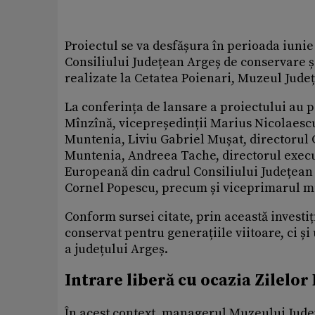
Proiectul se va desfășura în perioada iunie
Consiliului Județean Argeș de conservare și 
realizate la Cetatea Poienari, Muzeul Jude
La conferința de lansare a proiectului au p
Mînzînă, vicepreședinții Marius Nicolaescu
Muntenia, Liviu Gabriel Mușat, directorul 
Muntenia, Andreea Tache, directorul executi
Europeană din cadrul Consiliului Județean
Cornel Popescu, precum și viceprimarul mun
Conform sursei citate, prin această investiț
conservat pentru generațiile viitoare, ci și
a județului Argeș.
Intrare liberă cu ocazia Zilelo
În acest context, managerul Muzeului Județ