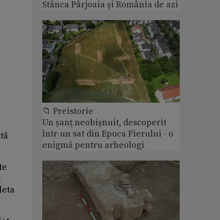
Stânca Pârjoaia şi România de azi
📁 Preistorie
Un șanț neobișnuit, descoperit
într-un sat din Epoca Fierului - o
tă
enigmă pentru arheologi
te
e
leta