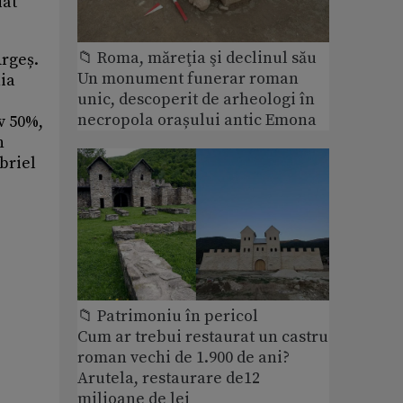
iat
📁 Roma, măreţia şi declinul său
Argeș.
Un monument funerar roman
ia
unic, descoperit de arheologi în
necropola orașului antic Emona
v 50%,
n
briel
📁 Patrimoniu în pericol
Cum ar trebui restaurat un castru
roman vechi de 1.900 de ani?
Arutela, restaurare de12
milioane de lei