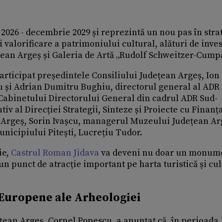
 2026 - decembrie 2029 și reprezintă un nou pas în stra
valorificare a patrimoniului cultural, alături de invest
țean Argeș și Galeria de Artă „Rudolf Schweitzer-Cump
articipat președintele Consiliului Județean Argeș, Ion
 și Adrian Dumitru Bughiu, directorul general al ADR
Cabinetului Directorului General din cadrul ADR Sud-
v al Direcției Strategii, Sinteze și Proiecte cu Finanț
 Argeș, Sorin Ivașcu, managerul Muzeului Județean Ar
icipiului Pitești, Lucrețiu Tudor.
ie,
Castrul Roman Jidava
va deveni nu doar un monum
 un punct de atracție important pe harta turistică și cu
r Europene ale Arheologiei
ean Argeș, Cornel Popescu, a anunțat că, în perioada 