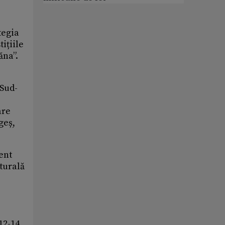
tegia
ițiile
ăna”.
 Sud-
are
geș,
ent
lturală
12-14