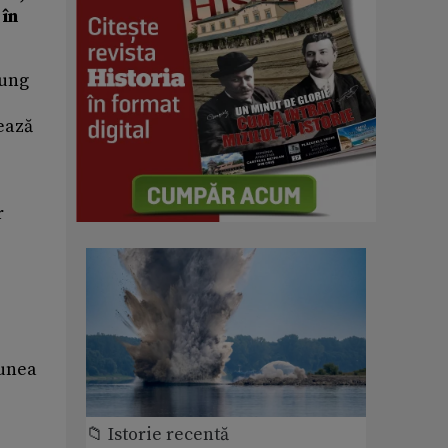
 în
lung
ează
r
iunea
📁 Istorie recentă