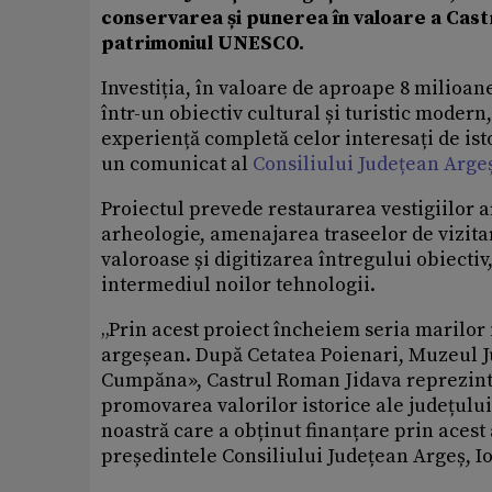
conservarea și punerea în valoare a Castr
patrimoniul UNESCO.
Investiția, în valoare de aproape 8 milioa
într-un obiectiv cultural și turistic modern,
experiență completă celor interesați de is
un comunicat al
Consiliului Județean Arge
Proiectul prevede restaurarea vestigiilor 
arheologie, amenajarea traseelor de vizita
valoroase și digitizarea întregului obiectiv,
intermediul noilor tehnologii.
„Prin acest proiect încheiem seria marilor
argeșean. După Cetatea Poienari, Muzeul Ju
Cumpăna», Castrul Roman Jidava reprezintă 
promovarea valorilor istorice ale județu
noastră care a obținut finanțare prin acest 
președintele Consiliului Județean Argeș, I