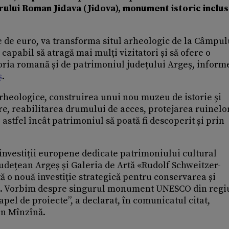
ului Roman Jidava (Jidova), monument istoric inclus
ne de euro, va transforma situl arheologic de la Câmpu
 capabil să atragă mai mulți vizitatori și să ofere o
toria romană și de patrimoniul județului Argeș, inform
ș
.
arheologice, construirea unui nou muzeu de istorie și
re, reabilitarea drumului de acces, protejarea ruinelo
 astfel încât patrimoniul să poată fi descoperit și prin
 investiții europene dedicate patrimoniului cultural
dețean Argeș și Galeria de Artă «Rudolf Schweitzer-
o nouă investiție strategică pentru conservarea și
lui. Vorbim despre singurul monument UNESCO din reg
apel de proiecte”, a declarat, în comunicatul citat,
on Mînzînă.