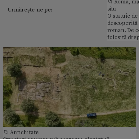
📁 Roma, măr
său
Urmărește-ne pe:
O statuie de 
descoperită
roman. De ce
folosită dre
📁 Antichitate