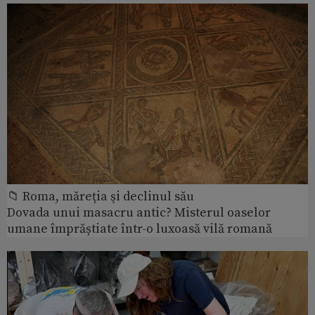
📁 Roma, măreţia şi declinul său
Dovada unui masacru antic? Misterul oaselor
umane împrăștiate într-o luxoasă vilă romană