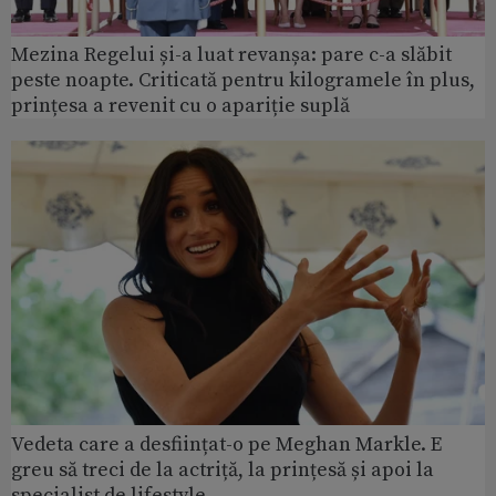
Mezina Regelui și-a luat revanșa: pare c-a slăbit
peste noapte. Criticată pentru kilogramele în plus,
prințesa a revenit cu o apariție suplă
Vedeta care a desființat-o pe Meghan Markle. E
greu să treci de la actriță, la prințesă și apoi la
specialist de lifestyle