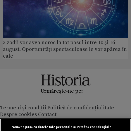
3 zodii vor avea noroc la tot pasul între 10 și 16
august. Oportunități spectaculoase le vor apărea în
cale
Urmărește-ne pe:
Termeni și condiții
Politică de confidențialitate
Despre cookies
Contact
Modifică preferințe pentru confidențialitate
© Toate drepturile rezervate Adevarul Holding 2026
Nouă ne pasă ca datele tale personale să rămână confidențiale