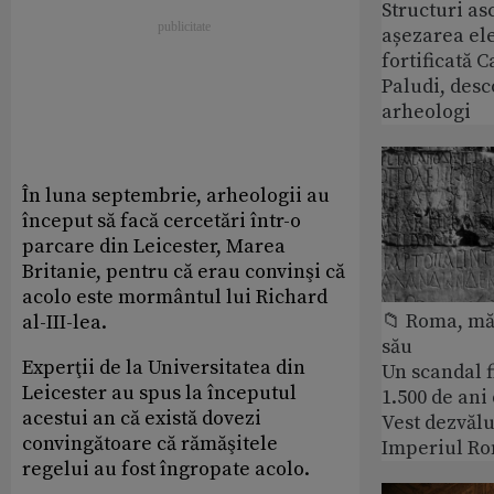
Structuri a
așezarea ele
fortificată C
Paludi, desc
arheologi
În luna septembrie, arheologii au
început să facă cercetări într-o
parcare din Leicester, Marea
Britanie, pentru că erau convinşi că
acolo este mormântul lui Richard
📁 Roma, măr
al-III-lea.
său
Experţii de la Universitatea din
Un scandal f
Leicester au spus la începutul
1.500 de ani
acestui an că există dovezi
Vest dezvălu
convingătoare că rămăşitele
Imperiul Ro
regelui au fost îngropate acolo.