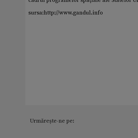
cadrul programelor spaţiale ale Statelor Uni
sursa:http://www.gandul.info
Urmărește-ne pe: