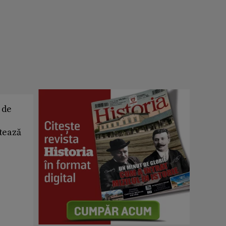
 de
otează