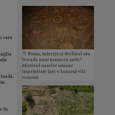
m care
📁 Roma, măreţia şi declinul său
Anglia
Dovada unui masacru antic?
atât
Misterul oaselor umane
împrăștiate într-o luxoasă vilă
rioadă.
romană
din
e în