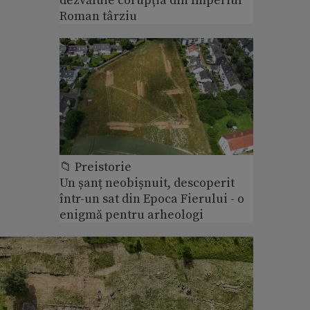
dezvăluie corupția din Imperiul
Roman târziu
📁 Preistorie
Un șanț neobișnuit, descoperit
într-un sat din Epoca Fierului - o
enigmă pentru arheologi