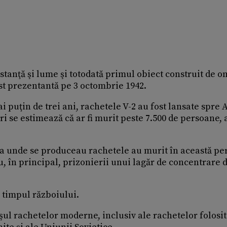
istanţă şi lume şi totodată primul obiect construit de o
st prezentantă pe 3 octombrie 1942.
ai puţin de trei ani, rachetele V-2 au fost lansate spre 
ri se estimează că ar fi murit peste 7.500 de persoane, 
na unde se produceau rachetele au murit în această pe
în principal, prizonierii unui lagăr de concentrare 
n timpul războiului.
şul rachetelor moderne, inclusiv ale rachetelor folosit